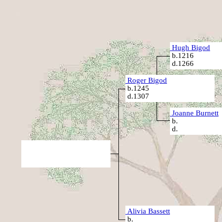
Hugh Bigod
b.1216
d.1266
Roger Bigod
b.1245
d.1307
Joanne Burnett
b.
d.
Alivia Bassett
b.